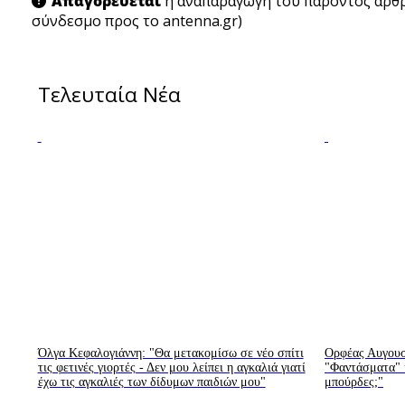
Απαγορεύεται
η αναπαραγωγή του παρόντος άρθρο
σύνδεσμο προς το antenna.gr)
Τελευταία Νέα
Όλγα Κεφαλογιάννη: "Θα μετακομίσω σε νέο σπίτι
Ορφέας Αυγουστ
τις φετινές γιορτές - Δεν μου λείπει η αγκαλιά γιατί
"Φαντάσματα" κ
έχω τις αγκαλιές των δίδυμων παιδιών μου"
μπούρδες;"