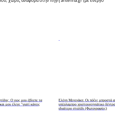
υ, χωρίς αναφορά στην πηγή antenna.gr (με ενεργό
ίδης: Ο γιος μου έβλεπε τα
Ελένη Μενεγάκη: Οι πόζες μπροστά α
αι μου έλεγε "γιατί κάνεις
υπέρλαμπρο χριστουγεννιάτικο δέντρ
ιδιαίτερο στολίδι (Φωτογραφίες)