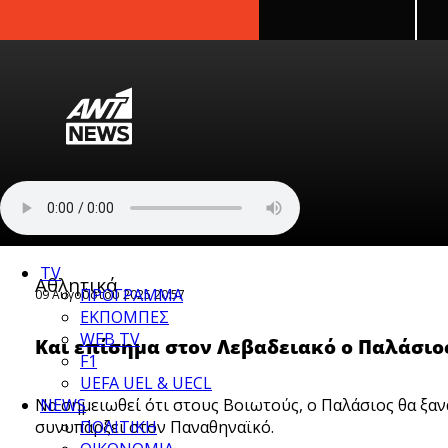
newbeta.ant1news.gr
Skip to content
TV
Αθλητικά
ΠΡΟΓΡΑΜΜΑ
09 Αυγούστου 2025 20:57
ΕΚΠΟΜΠΕΣ
WEB TV
Και επίσημα στον Λεβαδειακό ο Παλάσιο
F1
UEFA UEL & UECL
Να σημειωθεί ότι στους Βοιωτούς, ο Παλάσιος θα ξαν
NEWS
συνυπάρξει στον Παναθηναϊκό.
ΠΟΛΙΤΙΚΗ