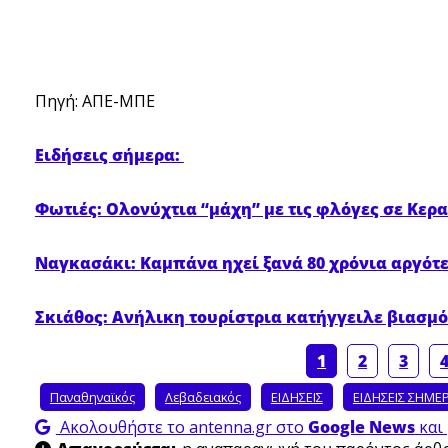
Πηγή: ΑΠΕ-ΜΠΕ
Ειδήσεις σήμερα:
Φωτιές: Ολονύχτια “μάχη” με τις φλόγες σε Κερα
Ναγκασάκι: Καμπάνα ηχεί ξανά 80 χρόνια αργότε
Σκιάθος: Ανήλικη τουρίστρια κατήγγειλε βιασμό
1
2
3
Παναθηναϊκός
Λεβαδειακός
ΕΙΔΗΣΕΙΣ
ΕΙΔΗΣΕΙΣ ΣΗΜΕ
Ακολουθήστε το antenna.gr στο
Google News
και 