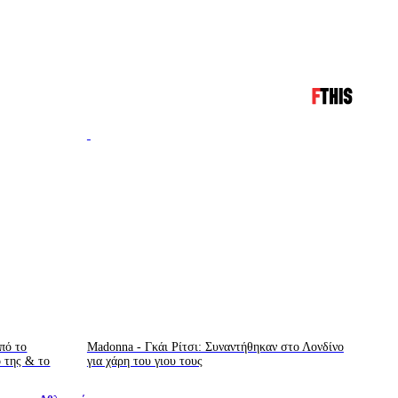
πό το
Madonna - Γκάι Ρίτσι: Συναντήθηκαν στο Λονδίνο
ο της & το
για χάρη του γιου τους