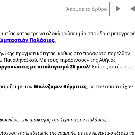
Άκουσε το άρθρο
ιωτίας κατάφερε να ολοκληρώσει μία σπουδαία μεταγραφ
Σεμπαστιάν Παλάσιος.
ληνικής πραγματικότητας, καθώς στο πρόσφατο παρελθόν
ου Παναθηναϊκού. Με τους «πράσινους» της Αθήνας
ιοργανώσεις με απολογισμό 26 γκολ!
Επίσης κατέκτησε
ασμίξει με τον
Μπένζαμιν Βέρμπιτς
, με τον οποίο είχαν
ακοινώσει την απόκτηση του Σεμπαστιάν Παλάσιος.
ίσχυση της επιθετικής της γραμμής, με τον Αργεντινό εξτρέμ να