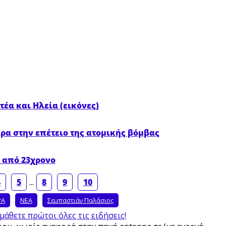
τέα και Ηλεία (εικόνες)
ρα στην επέτειο της ατομικής βόμβας
 από 23χρονο
4
5
...
8
9
10
ΡΑ
ΝΕΑ
Σεμπαστιάν Παλάσιος
μάθετε πρώτοι όλες τις ειδήσεις!