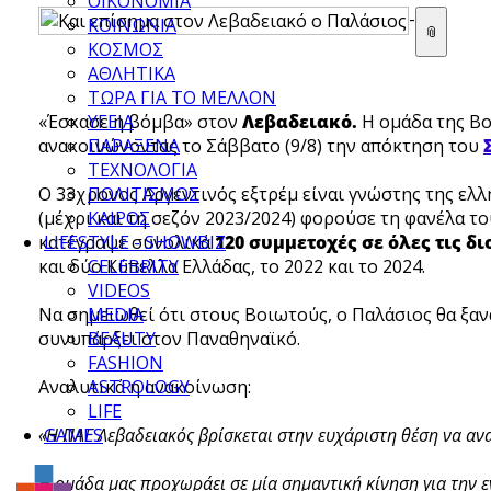
ΟΙΚΟΝΟΜΙΑ
-
ΚΟΙΝΩΝΙΑ
📎
ΚΟΣΜΟΣ
ΑΘΛΗΤΙΚΑ
ΤΩΡΑ ΓΙΑ ΤΟ ΜΕΛΛΟΝ
«Έσκασε η βόμβα» στον
ΥΓΕΙΑ
Λεβαδειακό.
Η ομάδα της Βο
ανακοινώνοντας το Σάββατο (9/8) την απόκτηση του
ΠΑΡΑΞΕΝΑ
ΤΕΧΝΟΛΟΓΙΑ
Ο 33χρονος Αργεντινός εξτρέμ είναι γνώστης της ελ
ΠΟΛΙΤΙΣΜΟΣ
(μέχρι και τη σεζόν 2023/2024) φορούσε τη φανέλα τ
ΚΑΙΡΟΣ
κατέγραψε συνολικά
LIFESTYLE - SHOWBIZ
120 συμμετοχές σε όλες τις δ
και δύο Κύπελλα Ελλάδας, το 2022 και το 2024.
CELEBRITY
VIDEOS
Να σημειωθεί ότι στους Βοιωτούς, ο Παλάσιος θα ξαν
MEDIA
συνυπάρξει στον Παναθηναϊκό.
BEAUTY
FASHION
Αναλυτικά η ανακοίνωση:
ASTROLOGY
LIFE
«Η ΠΑΕ Λεβαδειακός βρίσκεται στην ευχάριστη θέση να αν
GAMES
Η ομάδα μας προχωράει σε μία σημαντική κίνηση για την εν