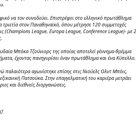
υ.
αφικό να τον συνοδεύει. Επιστρέφει στο ελληνικό πρωτάθλημα
μία τριετία στον Παναθηναϊκό, όπου μέτρησε 120 συμμετοχές
ις (Champions League, Europa League, Conference League)- με 
.
ουδαία Μπόκα Τζούνιορς της οποίας αποτελεί γέννημα-θρέμμα
ματα, έχοντας πανηγυρίσει έναν πρωτάθλημα και ένα Κύπελλο.
ενώ παλαιότερα αγωνίστηκε επίσης στις Νιούελς Ολντ Μπόις,
μεξικανική Πατσούκα. Στην επαγγελματική του καριέρα μετράει
ριες και διεθνείς διοργανώσεις.
ς!