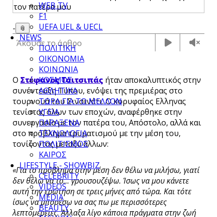
WEB TV
F1
UEFA UEL & UECL
-
📎
NEWS
Άκουσε το άρθρο
ΠΟΛΙΤΙΚΗ
ΟΙΚΟΝΟΜΙΑ
ΚΟΙΝΩΝΙΑ
Ο
Στέφανος Τσιτσιπάς
ήταν αποκαλυπτικός στην
ΚΟΣΜΟΣ
συνέντευξη Τύπου, εν΄όψει της πρεμιέρας στο
ΑΘΛΗΤΙΚΑ
τουρνουά του Σινσινάτι. Ο κορυφαίος Ελληνας
ΤΩΡΑ ΓΙΑ ΤΟ ΜΕΛΛΟΝ
τενίστας όλων των εποχών, αναφέρθηκε στην
ΥΓΕΙΑ
συνεργασία με τον πατέρα του, Απόστολο, αλλά και
ΠΑΡΑΞΕΝΑ
στο πρόβλημα τρυματισμού με την μέση του,
ΤΕΧΝΟΛΟΓΙΑ
τονίζοντας μεταξύ άλλων:
ΠΟΛΙΤΙΣΜΟΣ
ΚΑΙΡΟΣ
LIFESTYLE - SHOWBIZ
«Για το πρόβλημα στην μέση δεν θέλω να μιλήσω, γιατί
CELEBRITY
δεν θέλω να το... γρουσουζέψω. Ίσως να μου κάνετε
VIDEOS
αυτή την ερώτηση σε τρεις μήνες από τώρα. Και τότε
MEDIA
ίσως να μπορέσω να σας πω με περισσότερες
BEAUTY
λεπτομέρειες. Άλλαξα λίγο κάποια πράγματα στην ζωή