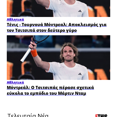
Αθλητικά
Τένις - Τουρνουά Μόντρεαλ: Αποκλεισμός για
τον Τσιτσιπά στον δεύτερο γύρο
Αθλητικά
Μόντρεάλ: Ο Τσιτσιπάς πέρασε σχετικά
εύκολα το εμπόδιο του Μάρτιν Νταμ
Τελευταία Νέα