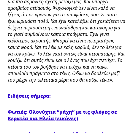
μια πιο αρμονική σχέση μεταξύ μας. Και υπάρχει
αμοιβαίος σεβασμός. Ψυχολογικά δεν είναι καλό να
ξέρεις ότι σε κρίνουν για τις αποφάσεις σου. Σε αυτό
έχει ωριμάσει πολύ. Και έχει καταλάβει ότι χρειάζεται να
δείχνει περισσότερη ενσυναίσθηση και κατανόηση για
το γιατί συμβαίνουν κάποια πράγματα. Έχει γίνει
καλύτερος ακροατής. Μπορεί να είναι πεισματάρης
καμιά φορά. Και το λέω με καλή καρδιά, δεν το λέω για
να τον κρίνω. Το λέω γιατί όντως είναι πεισματάρης. Και
νομίζω ότι αυτός είναι και ο λόγος που έχει πετύχει. Το
πείσμα του τον βοήθησε να πετύχει και να κάνει
σπουδαία πράγματα στο τένις. Θέλω να δουλεύω μαζί
του μέχρι την τελευταία μέρα που θα παίξω τένις».
Ειδήσεις σήμερα:
Φωτιές: Ολονύχτια “μάχη” με τις φλόγες σε
Κερατέα και Ηλεία (εικόνες)