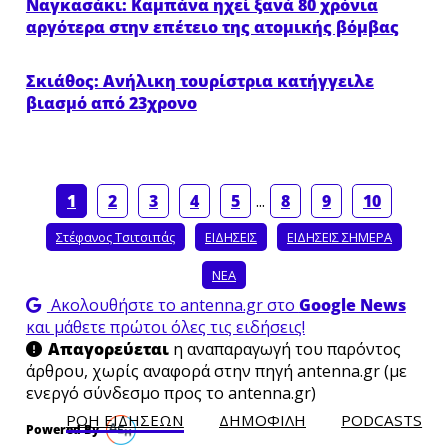
Ναγκασάκι: Καμπάνα ηχεί ξανά 80 χρόνια
αργότερα στην επέτειο της ατομικής βόμβας
Σκιάθος: Ανήλικη τουρίστρια κατήγγειλε
βιασμό από 23χρονο
1
2
3
4
5
...
8
9
10
Στέφανος Τσιτσιπάς
ΕΙΔΗΣΕΙΣ
ΕΙΔΗΣΕΙΣ ΣΗΜΕΡΑ
ΝΕΑ
Ακολουθήστε το antenna.gr στο
Google News
και μάθετε πρώτοι όλες τις ειδήσεις!
Απαγορεύεται
η αναπαραγωγή του παρόντος
άρθρου, χωρίς αναφορά στην πηγή antenna.gr (με
ενεργό σύνδεσμο προς το antenna.gr)
ΡΟΗ ΕΙΔΗΣΕΩΝ
ΔΗΜΟΦΙΛH
PODCASTS