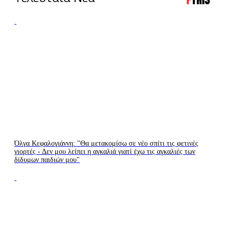
LIVE
LIVE
TV
RADIO
Όλγα Κεφαλογιάννη: "Θα μετακομίσω σε νέο σπίτι τις φετινές
γιορτές - Δεν μου λείπει η αγκαλιά γιατί έχω τις αγκαλιές των
δίδυμων παιδιών μου"