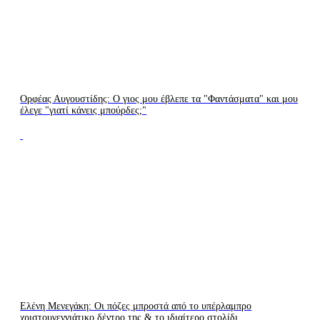
Ορφέας Αυγουστίδης: Ο γιος μου έβλεπε τα "Φαντάσματα" και μου
έλεγε "γιατί κάνεις μπούρδες;"
Ελένη Μενεγάκη: Οι πόζες μπροστά από το υπέρλαμπρο
χριστουγεννιάτικο δέντρο της & το ιδιαίτερο στολίδι