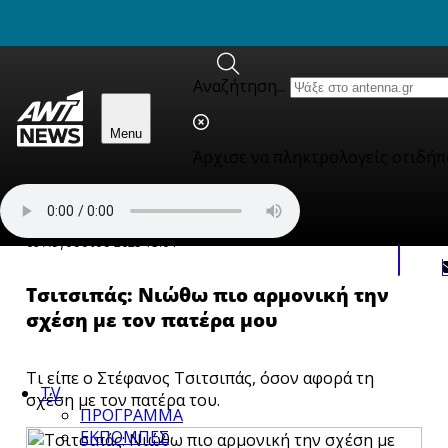
newbeta.ant1news.gr
Skip to content
Αναζήτηση...
Menu
Άρχισε να πληκτρολογείς οτιδήπ
Αθλητικά
09 Αυγούστου 2025 13:04
Τσιτσιπάς: Νιώθω πιo αρμονική την
σχέση με τον πατέρα μου
Τι είπε ο Στέφανος Τσιτσιπάς, όσον αφορά τη
TV
σχέση με τον πατέρα του.
ΠΡΟΓΡΑΜΜΑ
ΕΚΠΟΜΠΕΣ