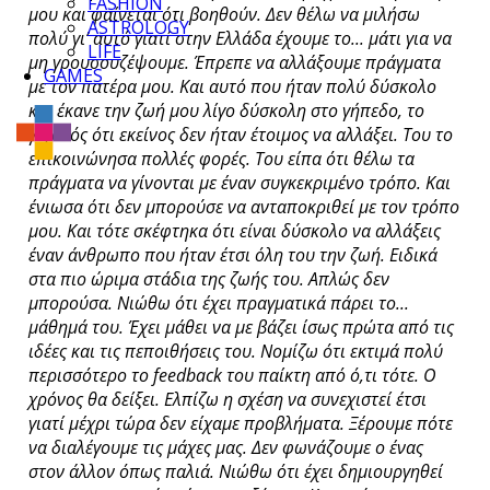
FASHION
μου και φαίνεται ότι βοηθούν. Δεν θέλω να μιλήσω
ASTROLOGY
πολύ γι’ αυτό γιατί στην Ελλάδα έχουμε το... μάτι για να
LIFE
μη γρουσουζέψουμε. Έπρεπε να αλλάξουμε πράγματα
GAMES
με τον πατέρα μου. Και αυτό που ήταν πολύ δύσκολο
και έκανε την ζωή μου λίγο δύσκολη στο γήπεδο, το
γεγονός ότι εκείνος δεν ήταν έτοιμος να αλλάξει. Του το
επικοινώνησα πολλές φορές. Του είπα ότι θέλω τα
πράγματα να γίνονται με έναν συγκεκριμένο τρόπο. Και
ένιωσα ότι δεν μπορούσε να ανταποκριθεί με τον τρόπο
μου. Και τότε σκέφτηκα ότι είναι δύσκολο να αλλάξεις
έναν άνθρωπο που ήταν έτσι όλη του την ζωή. Ειδικά
στα πιο ώριμα στάδια της ζωής του. Απλώς δεν
μπορούσα. Νιώθω ότι έχει πραγματικά πάρει το...
μάθημά του. Έχει μάθει να με βάζει ίσως πρώτα από τις
ιδέες και τις πεποιθήσεις του. Νομίζω ότι εκτιμά πολύ
περισσότερο το feedback του παίκτη από ό,τι τότε. Ο
χρόνος θα δείξει. Ελπίζω η σχέση να συνεχιστεί έτσι
γιατί μέχρι τώρα δεν είχαμε προβλήματα. Ξέρουμε πότε
να διαλέγουμε τις μάχες μας. Δεν φωνάζουμε ο ένας
στον άλλον όπως παλιά. Νιώθω ότι έχει δημιουργηθεί