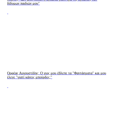
δίδυμων παιδιών μου"
LIVE
LIVE
TV
RADIO
Ορφέας Αυγουστίδης: Ο γιος μου έβλεπε τα "Φαντάσματα" και μου
έλεγε "γιατί κάνεις μπούρδες;"