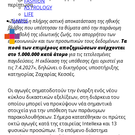
FASHION
περίπτωση.
ASTROLOGY
LIFE
GAMES
«Ζητείται η πλήρης αστική αποκατάσταση της ηθικής
βλάβης που υπέστησαν τα θύματα από την παράνομη
προσβολή της ιδιωτικής ζωής, του απορρήτου των
επικοινωνιών και των προσωπικών τους δεδομένων.
Τα
ποσά των επιμέρους αποζημιώσεων ανέρχονται
στο 1.000.000 κατά άτομο
για τις τετελεσμένες
παγιδεύσεις. Η εκδίκαση της υπόθεσης έχει οριστεί για
τις 7.4.2027»
, δηλώνει ο δικηγόρος υποστήριξης
κατηγορίας Ζαχαρίας Κεσσές.
Οι αγωγές σηματοδοτούν την έναρξη ενός νέου
κύκλου δικαστικών εξελίξεων, στη διάρκεια του
οποίου μπορεί να προκύψουν νέα σημαντικά
στοιχεία για την υπόθεση των παράνομων
παρακολουθήσεων. Σήμερα κατατέθηκαν οι πρώτες
οκτώ αγωγές κατά της εταιρείας Intellexa και 13
φυσικών προσώπων. Το επόμενο διάστημα