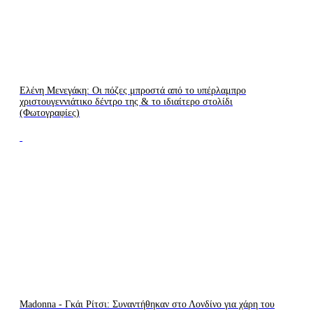
Ελένη Μενεγάκη: Οι πόζες μπροστά από το υπέρλαμπρο
χριστουγεννιάτικο δέντρο της & το ιδιαίτερο στολίδι
(Φωτογραφίες)
Madonna - Γκάι Ρίτσι: Συναντήθηκαν στο Λονδίνο για χάρη του