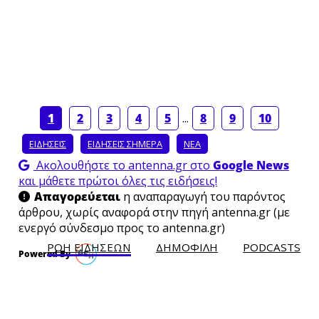
×
1
2
3
4
5
...
8
9
10
ΕΙΔΗΣΕΙΣ
ΕΙΔΗΣΕΙΣ ΣΗΜΕΡΑ
ΝΕΑ
Ακολουθήστε το antenna.gr στο
Google News
και μάθετε πρώτοι όλες τις ειδήσεις!
Απαγορεύεται
η αναπαραγωγή του παρόντος
άρθρου, χωρίς αναφορά στην πηγή antenna.gr (με
ενεργό σύνδεσμο προς το antenna.gr)
ΡΟΗ ΕΙΔΗΣΕΩΝ
ΔΗΜΟΦΙΛH
PODCASTS