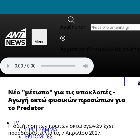
newbeta.ant1news.gr
Skip to content
Αναζήτηση...
Menu
Άρχισε να πληκτρολογείς οτιδήπ
Πολιτική
07 Ιουλίου 2026 22:19
Νέο "μέτωπο" για τις υποκλοπές -
Αγωγή οκτώ φυσικών προσώπων για
το Predator
TV
Η συζήτηση των πρώτων οκτώ αγωγών έχει
ΠΡΟΓΡΑΜΜΑ
προσδιοριστεί για τις 7 Απριλίου 2027.
ΕΚΠΟΜΠΕΣ