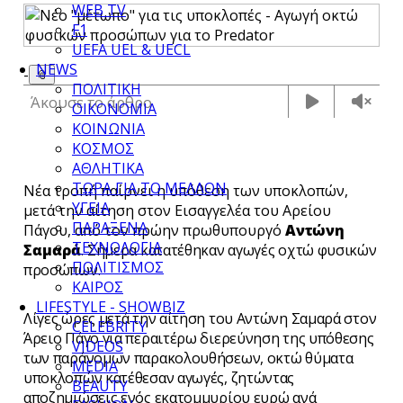
WEB TV
F1
UEFA UEL & UECL
NEWS
-
📎
ΠΟΛΙΤΙΚΗ
Άκουσε το άρθρο
ΟΙΚΟΝΟΜΙΑ
ΚΟΙΝΩΝΙΑ
ΚΟΣΜΟΣ
ΑΘΛΗΤΙΚΑ
ΤΩΡΑ ΓΙΑ ΤΟ ΜΕΛΛΟΝ
Νέα τροπή παίρνει η υπόθεση των υποκλοπών,
ΥΓΕΙΑ
μετά την αίτηση στον Εισαγγελέα του Αρείου
ΠΑΡΑΞΕΝΑ
Πάγου, από τον πρώην πρωθυπουργό
Αντώνη
ΤΕΧΝΟΛΟΓΙΑ
Σαμαρά
.
Σήμερα κατατέθηκαν αγωγές οχτώ φυσικών
ΠΟΛΙΤΙΣΜΟΣ
προσώπων.
ΚΑΙΡΟΣ
LIFESTYLE - SHOWBIZ
Λίγες ώρες μετά την αίτηση του Αντώνη Σαμαρά στον
CELEBRITY
Άρειο Πάγο για περαιτέρω διερεύνηση της υπόθεσης
VIDEOS
των παράνομων παρακολουθήσεων, οκτώ θύματα
MEDIA
υποκλοπών κατέθεσαν αγωγές, ζητώντας
BEAUTY
αποζημιώσεις ενός εκατομμυρίου ευρώ ανά