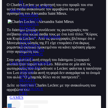
F1
Ο Charles Leclerc με ανάρτησή του στο προφίλ του στα
UEFA UEL & UECL
social media ανακοίνωσε τον αρραβώνα του με την
NEWS
αγαπημένη του Alexandra Saint Mleux.
ΠΟΛΙΤΙΚΗ
ΟΙΚΟΝΟΜΙΑ
ΚΟΙΝΩΝΙΑ
ΚΟΣΜΟΣ
Το διάσημο ζευγάρι συνόδευσε τις φωτογραφίες που
ΑΘΛΗΤΙΚΑ
ανέβασαν στα social media τους με ένα λιτό τίτλο: "Κύριος
ΤΩΡΑ ΓΙΑ ΤΟ ΜΕΛΛΟΝ
και Κυρία Leclerc". Από τις φωτογραφίες βλέπουμε ότι ο
ΥΓΕΙΑ
Μονεγάσκος οδηγός της F1 είχε ετοιμάσει ένα άκρως
ΠΑΡΑΞΕΝΑ
ρομαντικό σκηνικό προκειμένου να κάνει πρόταση γάμου
ΤΕΧΝΟΛΟΓΙΑ
στην αγαπημένη του.
ΠΟΛΙΤΙΣΜΟΣ
ΚΑΙΡΟΣ
Στην σημαντική αυτή στιγμή του διάσημου ζευγαριού
LIFESTYLE - SHOWBIZ
φυσικά ήταν παρών και ο Leo. Μάλιστα σε μία από τις
CELEBRITY
φωτογραφίες που δημοσίευσε ο Leclerc φαίνεται η ταυτότητα
VIDEOS
του Leo στην οποία αυτή τη φορά δεν αναγράφεται το όνομά
MEDIA
του αλλά: "Ο μπαμπάς θέλει να σε παντρευτεί".
BEAUTY
FASHION
Δείτε το ποστ του Charles Leclerc με την ανακοίνωση του
ASTROLOGY
αρραβώνα του:
LIFE
GAMES