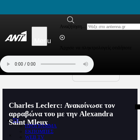
newbeta.ant1news.gr
Μετάβαση στο περιεχόμενο
Αναζήτηση...
Menu
Άρχισε να πληκτρολογείς οτιδήποτε
Charles Leclerc: Ανακοίνωσε τον
αρραβώνα του με την Alexandra
TV
Saint Mleux
ΠΡΟΓΡΑΜΜΑ
ΕΚΠΟΜΠΕΣ
×
WEB TV