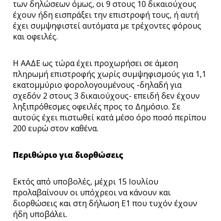
των δηλώσεων όμως, οι 9 στους 10 δικαιούχους
έχουν ήδη εισπράξει την επιστροφή τους, ή αυτή
έχει συμψηφιστεί αυτόματα με τρέχοντες φόρους
και οφειλές.
Η ΑΑΔΕ ως τώρα έχει προχωρήσει σε άμεση
πληρωμή επιστροφής χωρίς συμψηφισμούς για 1,1
εκατομμύριο φορολογουμένους -δηλαδή για
σχεδόν 2 στους 3 δικαιούχους- επειδή δεν έχουν
ληξιπρόθεσμες οφειλές προς το Δημόσιο. Σε
LIVE
LIVE
αυτούς έχει πιστωθεί κατά μέσο όρο ποσό περίπου
TV
RADIO
200 ευρώ στον καθένα.
Περιθώριο για διορθώσεις
Εκτός από υποβολές, μέχρι 15 Ιουλίου
προλαβαίνουν οι υπόχρεοι να κάνουν και
διορθώσεις και στη δήλωση Ε1 που τυχόν έχουν
ήδη υποβάλει.