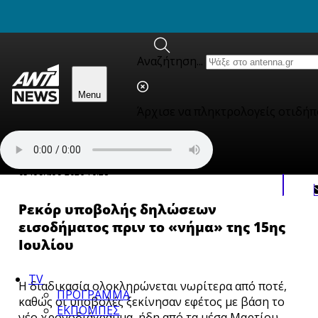
newbeta.ant1news.gr
Skip to content
Αναζήτηση...
Menu
Άρχισε να πληκτρολογείς οτιδήπ
Οικονομία
05 Ιουλίου 2026 10:28
Ρεκόρ υποβολής δηλώσεων
εισοδήματος πριν το «νήμα» της 15ης
Ιουλίου
TV
Η διαδικασία ολοκληρώνεται νωρίτερα από ποτέ,
ΠΡΟΓΡΑΜΜΑ
καθώς οι υποβολές ξεκίνησαν εφέτος με βάση το
ΕΚΠΟΜΠΕΣ
νέο χρονοδιάγραμμα, ήδη από τα μέσα Μαρτίου.