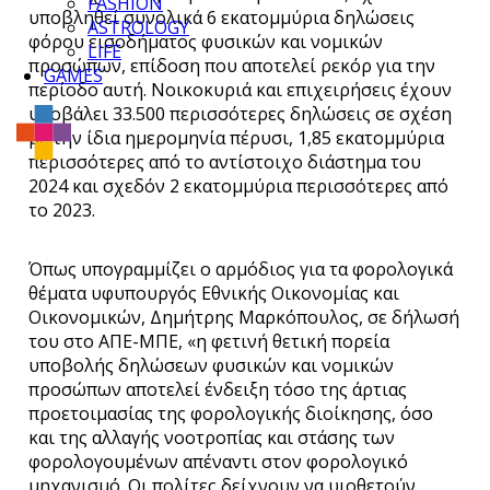
FASHION
υποβληθεί συνολικά 6 εκατομμύρια δηλώσεις
ASTROLOGY
φόρου εισοδήματος φυσικών και νομικών
LIFE
προσώπων, επίδοση που αποτελεί ρεκόρ για την
GAMES
περίοδο αυτή. Νοικοκυριά και επιχειρήσεις έχουν
υποβάλει 33.500 περισσότερες δηλώσεις σε σχέση
με την ίδια ημερομηνία πέρυσι, 1,85 εκατομμύρια
περισσότερες από το αντίστοιχο διάστημα του
2024 και σχεδόν 2 εκατομμύρια περισσότερες από
το 2023.
Όπως υπογραμμίζει ο αρμόδιος για τα φορολογικά
θέματα υφυπουργός Εθνικής Οικονομίας και
Οικονομικών, Δημήτρης Μαρκόπουλος, σε δήλωσή
του στο ΑΠΕ-ΜΠΕ, «η φετινή θετική πορεία
υποβολής δηλώσεων φυσικών και νομικών
προσώπων αποτελεί ένδειξη τόσο της άρτιας
προετοιμασίας της φορολογικής διοίκησης, όσο
και της αλλαγής νοοτροπίας και στάσης των
φορολογουμένων απέναντι στον φορολογικό
μηχανισμό. Οι πολίτες δείχνουν να υιοθετούν