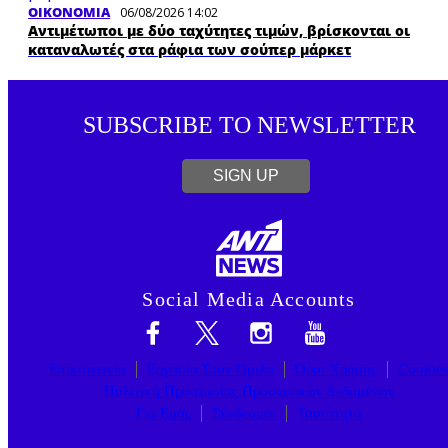
ΟΙΚΟΝΟΜΙΑ
06/08/2026 14:02
Αντιμέτωποι με δύο ταχύτητες τιμών, βρίσκονται οι
καταναλωτές στα ράφια των σούπερ μάρκετ
SUBSCRIBE TO NEWSLETTER
SIGN UP
Social Media Accounts
Επικοινωνία
Εργασία Στον Όμιλο
Όροι Χρήσης
Cookie
Πολιτική Προστασίας Προσωπικών Δεδομένων
Για Εμάς
Σύνδεσμοι
Ταυτότητα