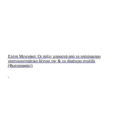
Ελένη Μενεγάκη: Οι πόζες μπροστά από το υπέρλαμπρο
χριστουγεννιάτικο δέντρο της & το ιδιαίτερο στολίδι
(Φωτογραφίες)