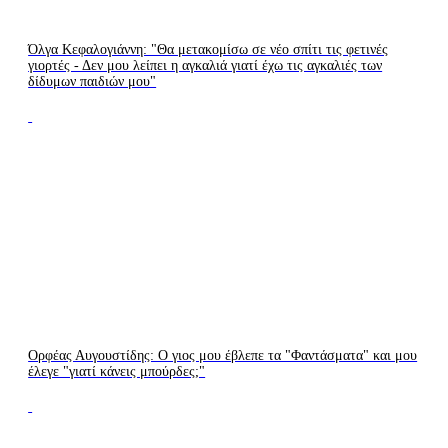
Όλγα Κεφαλογιάννη: "Θα μετακομίσω σε νέο σπίτι τις φετινές
γιορτές - Δεν μου λείπει η αγκαλιά γιατί έχω τις αγκαλιές των
δίδυμων παιδιών μου"
Ορφέας Αυγουστίδης: Ο γιος μου έβλεπε τα "Φαντάσματα" και μου
έλεγε "γιατί κάνεις μπούρδες;"