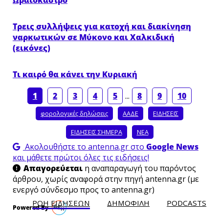
Τρεις συλλήψεις για κατοχή και διακίνηση
ναρκωτικών σε Μύκονο και Χαλκιδική
(εικόνες)
Τι καιρό θα κάνει την Κυριακή
1
2
3
4
5
...
8
9
10
φορολογικές δηλώσεις
ΑΑΔΕ
ΕΙΔΗΣΕΙΣ
ΕΙΔΗΣΕΙΣ ΣΗΜΕΡΑ
ΝΕΑ
Ακολουθήστε το antenna.gr στο
Google News
και μάθετε πρώτοι όλες τις ειδήσεις!
Απαγορεύεται
η αναπαραγωγή του παρόντος
άρθρου, χωρίς αναφορά στην πηγή antenna.gr (με
ενεργό σύνδεσμο προς το antenna.gr)
ΡΟΗ ΕΙΔΗΣΕΩΝ
ΔΗΜΟΦΙΛH
PODCASTS