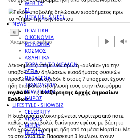
WEB TV
F1
UEFA UEL & UECL
NEWS
ΠΟΛΙΤΙΚΗ
-
📎
ΟΙΚΟΝΟΜΙΑ
Άκουσε το άρθρο
ΚΟΙΝΩΝΙΑ
ΚΟΣΜΟΣ
ΑΘΛΗΤΙΚΑ
ΤΩΡΑ ΓΙΑ ΤΟ ΜΕΛΛΟΝ
Δέκα ημέρες απέμειναν πριν η «αυλαία» για την
ΥΓΕΙΑ
υποβολή των δηλώσεων εισοδήματος φυσικών
ΠΑΡΑΞΕΝΑ
προσώπων και σχεδόν 6 στους 7 υπόχρεοι έχουν
ΤΕΧΝΟΛΟΓΙΑ
ήδη υποβάλει τη δήλωσή τους στην πλατφόρμα
ΠΟΛΙΤΙΣΜΟΣ
myAADE
της
Ανεξάρτητης Αρχής Δημοσίων
ΚΑΙΡΟΣ
Εσόδων
.
LIFESTYLE - SHOWBIZ
CELEBRITY
Η διαδικασία ολοκληρώνεται νωρίτερα από ποτέ,
VIDEOS
καθώς οι υποβολές ξεκίνησαν εφέτος με βάση το
MEDIA
νέο χρονοδιάγραμμα, ήδη από τα μέσα Μαρτίου. Με
BEAUTY
τα στοιχεία έως Παρασκευή 3 Ιουλίου, έχουν