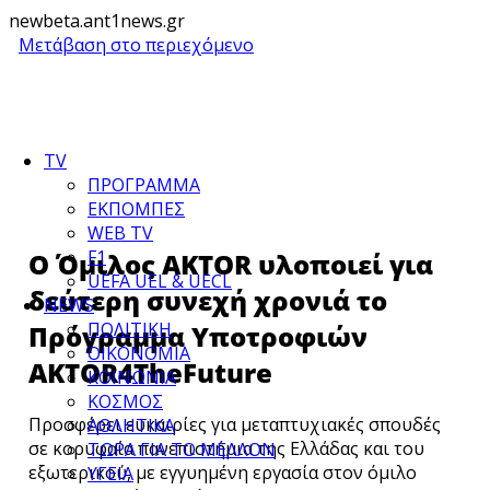
newbeta.ant1news.gr
Μετάβαση στο περιεχόμενο
TV
ΠΡΟΓΡΑΜΜΑ
ΕΚΠΟΜΠΕΣ
WEB TV
F1
Ο Όμιλος AKTOR υλοποιεί για
UEFA UEL & UECL
δεύτερη συνεχή χρονιά το
NEWS
ΠΟΛΙΤΙΚΗ
Πρόγραμμα Υποτροφιών
ΟΙΚΟΝΟΜΙΑ
AKTOR4TheFuture
ΚΟΙΝΩΝΙΑ
ΚΟΣΜΟΣ
Προσφέρει ευκαιρίες για μεταπτυχιακές σπουδές
ΑΘΛΗΤΙΚΑ
σε κορυφαία πανεπιστήμια της Ελλάδας και του
ΤΩΡΑ ΓΙΑ ΤΟ ΜΕΛΛΟΝ
εξωτερικού, με εγγυημένη εργασία στον όμιλο
ΥΓΕΙΑ