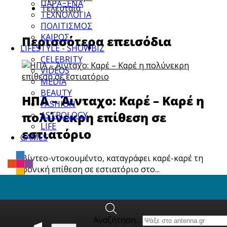
ΠΑΡΑΞΕΝΑ
Τελευταία
ΤΕΧΝΟΛΟΓΙΑ
ΠΟΛΙΤΙΣΜΟΣ
ΚΑΙΡΟΣ
Περισσότερα επεισόδια
LIFESTYLE - SHOWBIZ
CELEBRITY
VIDEOS
MEDIA
BEAUTY
ΗΠΑ – Άινταχο: Καρέ – Καρέ η
FASHION
πολύνεκρη επίθεση σε
ASTROLOGY
LIFE
εστιατόριο
GAMES
Βίντεο-ντοκουμέντο, καταγράφει καρέ-καρέ τη
φονική επίθεση σε εστιατόριο στο...
Σε "τεντωμένο σχοινί" οι
Αναζήτηση...