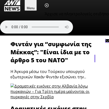
σχέσεις ΗΠΑ – Ιράν
Menu
Το Ιράν και οι ΗΠΑ δεν εμπλέκονται σε άμεσες
Άρχισε να πληκτρολογείς οτιδήπο
συνομιλίες και η Τεχεράνη δεν θα...
Φιντάν για “συμφωνία της
Μέκκας”: "Είναι ίδια με το
άρθρο 5 του ΝΑΤΟ"
H Άγκυρα μέσω του Τούρκου υπουργού
εξωτερικών Χακάν Φιντάν εξισώνει την...
Δραματικές εικόνες στην