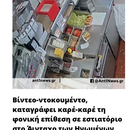
Βίντεο-ντοκουμέντο,
καταγράφει καρέ-καρέ τη
φονική επίθεση σε εστιατόριο
στο Άινταχο των Ηνωμένων