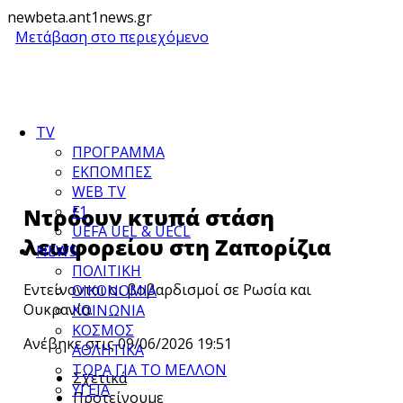
newbeta.ant1news.gr
Μετάβαση στο περιεχόμενο
TV
ΠΡΟΓΡΑΜΜΑ
ΕΚΠΟΜΠΕΣ
WEB TV
F1
Ντρόουν κτυπά στάση
UEFA UEL & UECL
λεωφορείου στη Ζαπορίζια
NEWS
ΠΟΛΙΤΙΚΗ
Εντείνονται οι βοβαρδισμοί σε Ρωσία και
ΟΙΚΟΝΟΜΙΑ
Ουκρανία.
ΚΟΙΝΩΝΙΑ
ΚΟΣΜΟΣ
Ανέβηκε στις 09/06/2026 19:51
ΑΘΛΗΤΙΚΑ
ΤΩΡΑ ΓΙΑ ΤΟ ΜΕΛΛΟΝ
Σχετικά
ΥΓΕΙΑ
Προτείνουμε