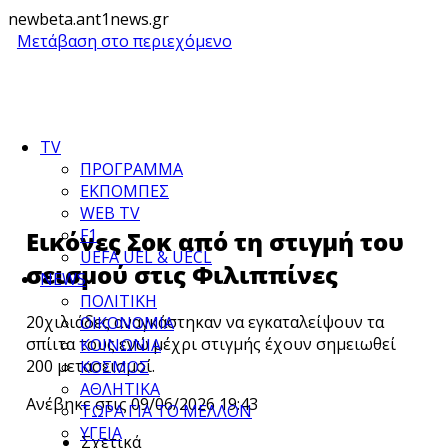
newbeta.ant1news.gr
Μετάβαση στο περιεχόμενο
TV
ΠΡΟΓΡΑΜΜΑ
ΕΚΠΟΜΠΕΣ
WEB TV
F1
Εικόνες Σοκ από τη στιγμή του
UEFA UEL & UECL
σεισμού στις Φιλιππίνες
NEWS
ΠΟΛΙΤΙΚΗ
20χιλιάδες αναγκάστηκαν να εγκαταλείψουν τα
ΟΙΚΟΝΟΜΙΑ
σπίιτα τους ενώ μέχρι στιγμής έχουν σημειωθεί
ΚΟΙΝΩΝΙΑ
200 μετασεισμοί.
ΚΟΣΜΟΣ
ΑΘΛΗΤΙΚΑ
Ανέβηκε στις 09/06/2026 19:43
ΤΩΡΑ ΓΙΑ ΤΟ ΜΕΛΛΟΝ
ΥΓΕΙΑ
Σχετικά