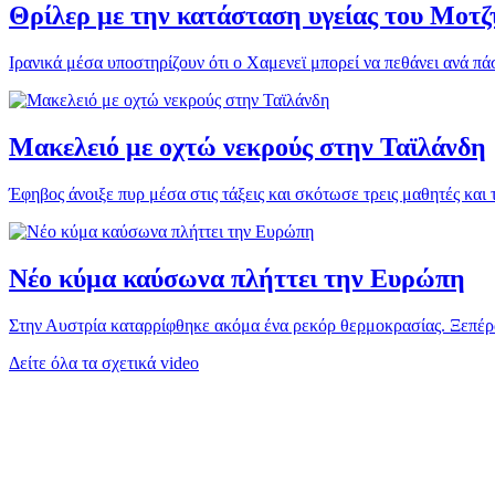
Θρίλερ με την κατάσταση υγείας του Μοτ
Ιρανικά μέσα υποστηρίζουν ότι ο Χαμενεϊ μπορεί να πεθάνει ανά πά
Μακελειό με οχτώ νεκρούς στην Ταϊλάνδη
Έφηβος άνοιξε πυρ μέσα στις τάξεις και σκότωσε τρεις μαθητές και τρ
Νέο κύμα καύσωνα πλήττει την Ευρώπη
Στην Αυστρία καταρρίφθηκε ακόμα ένα ρεκόρ θερμοκρασίας. Ξεπέρα
Δείτε όλα τα σχετικά video