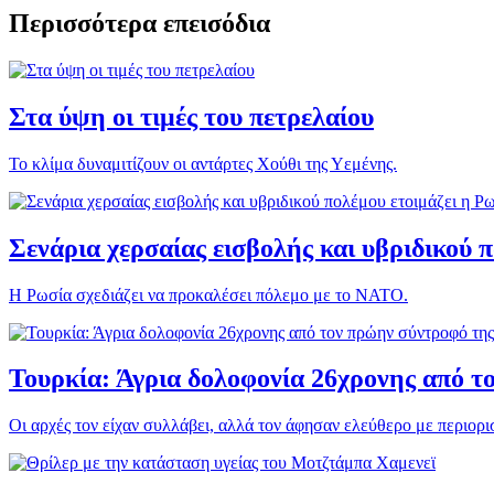
Περισσότερα επεισόδια
Στα ύψη οι τιμές του πετρελαίου
Το κλίμα δυναμιτίζουν οι αντάρτες Χούθι της Υεμένης.
Σενάρια χερσαίας εισβολής και υβριδικού 
Η Ρωσία σχεδιάζει να προκαλέσει πόλεμο με το ΝΑΤΟ.
Τουρκία: Άγρια δολοφονία 26χρονης από τ
Οι αρχές τον είχαν συλλάβει, αλλά τον άφησαν ελεύθερο με περιορι