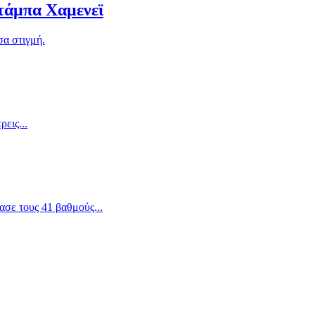
ζτάμπα Χαμενεϊ
σα στιγμή.
εις...
σε τους 41 βαθμούς...