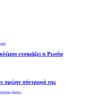
πολέμου ετοιμάζει η Ρωσία
ον πρώην σύντροφό της
στικούς όρους.