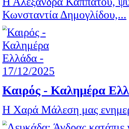
Η Αλεξάνδρα Καππάτου, ψυ
Κωνσταντία Δημογλίδου,...
Καιρός - Καλημέρα Ελλ
Η Χαρά Μάλεση μας ενημερώ