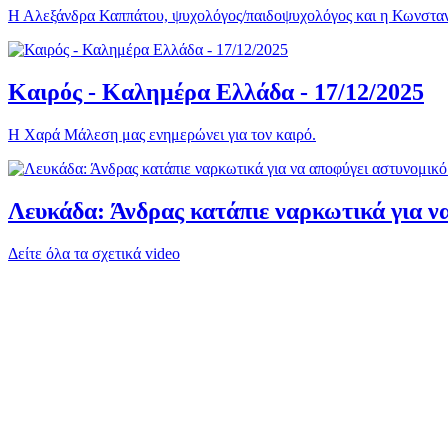
Η Αλεξάνδρα Καππάτου, ψυχολόγος/παιδοψυχολόγος και η Κωνσταντ
Καιρός - Καλημέρα Ελλάδα - 17/12/2025
Η Χαρά Μάλεση μας ενημερώνει για τον καιρό.
Λευκάδα: Άνδρας κατάπιε ναρκωτικά για να
Δείτε όλα τα σχετικά video