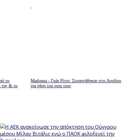
πό το
Madonna - Γκάι Ρίτσι: Συναντήθηκαν στο Λονδίνο
ο της & το
για χάρη του γιου τους