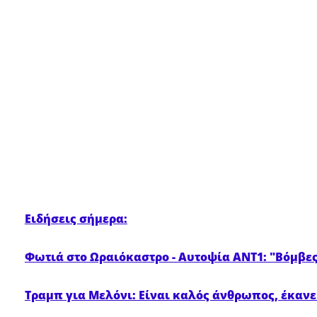
Ειδήσεις σήμερα:
Φωτιά στο Ωραιόκαστρο - Αυτοψία ΑΝΤ1: "Βόμβε
Τραμπ για Μελόνι: Είναι καλός άνθρωπος, έκανε 