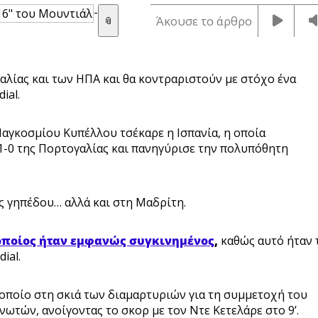
-
Άκουσε το άρθρο
📎
αλίας και των ΗΠΑ και θα κοντραριστούν με στόχο ένα
ial.
 Παγκοσμίου Κυπέλλου τσέκαρε η Ισπανία, η οποία
1-0 της Πορτογαλίας και πανηγύρισε την πολυπόθητη
ς γηπέδου… αλλά και στη Μαδρίτη.
 οποίος ήταν εμφανώς συγκινημένος
,
καθώς αυτό ήταν 
ial.
ο οποίο στη σκιά των διαμαρτυριών για τη συμμετοχή του
ωτών, ανοίγοντας το σκορ με τον Ντε Κετελάρε στο 9’.