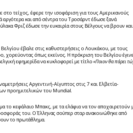
 στο τείχος, έφερε την ισοφάριση για τους Αμερικανούς
ά αργότερα και από σέντρα του Τροσάρντ έδωσε ξανά
ύλακα Φριζ έδωσε την ευκαιρία στους Βέλγους να βρουν και
 Βελγίου έβαλε στις καθυστερήσεις ο Λουκάκου, με τους
ο, χορεύοντας όπως εκείνος.
Η πρόκριση του Βελγίου έγινε
βελγική εφημερίδα να κυκλοφορεί με τίτλο
«Ποιον θα πάρει τ
ναμετρήσεις Αργεντινή-Αίγυπτος στις 7 και Ελβετία-
των προημιτελικών του Mundial.
μα το κεφάλαιο Μπακς, με τα ελάφια να τον αποχαιρετούν 
προσφοράς του.
Ο Έλληνας σούπερ σταρ ανακοινώθηκε από
ήσουν το πρωτάθλημα.