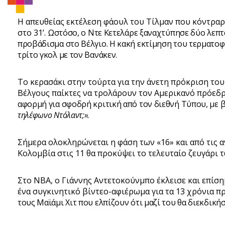
Η απευθείας εκτέλεση φάουλ του Τίλμαν που κόντραρε
στο 31’.
Ωστόσο, ο Ντε Κετελάρε ξαναχτύπησε δύο λεπτ
προβάδισμα στο Βέλγιο.
Η κακή εκτίμηση του τερματοφ
τρίτο γκολ με τον Βανάκεν.
Το κερασάκι στην τούρτα για την άνετη πρόκριση του
Βέλγους παίκτες να τρολάρουν τον Αμερικανό πρόεδρ
αφορμή για σφοδρή κριτική από τον διεθνή Τύπου, με 
τηλέφωνο Ντόλαντ;».
Σήμερα ολοκληρώνεται η φάση των «16» και από τις α
Κολομβία στις 11 θα προκύψει το τελευταίο ζευγάρι 
Στο ΝΒΑ, ο Γιάννης Αντετοκούνμπο έκλεισε και επίση
ένα συγκινητικό βίντεο-αφιέρωμα για τα 13 χρόνια 
τους Μαϊάμι Χιτ που ελπίζουν ότι μαζί του θα διεκδικ