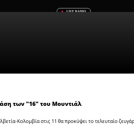
LIVE RADIO
άση των "16" του Μουντιάλ
Ελβετία-Κολομβία στις 11 θα προκύψει το τελευταίο ζευγάρ