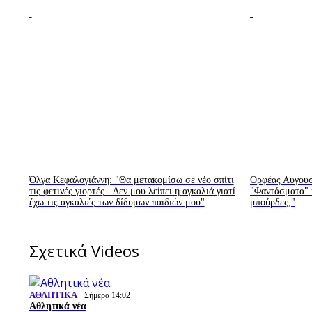
Όλγα Κεφαλογιάννη: "Θα μετακομίσω σε νέο σπίτι
Ορφέας Αυγουστ
τις φετινές γιορτές - Δεν μου λείπει η αγκαλιά γιατί
"Φαντάσματα" κ
έχω τις αγκαλιές των δίδυμων παιδιών μου"
μπούρδες;"
Σχετικά Videos
ΑΘΛΗΤΙΚΑ
Σήμερα 14:02
Αθλητικά νέα