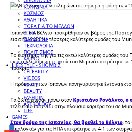
ΟΙΚΟΝΟΜΙΑ
ΚΟΙΝΩΝΙΑ
ΚΟΣΜΟΣ
ΑΘΛΗΤΙΚΑ
ΤΩΡΑ ΓΙΑ ΤΟ ΜΕΛΛΟΝ
Ισπανία και Βέλγιο προκρίθηκαν σε βάρος της Πορτογ
ΥΓΕΙΑ
εισιτήριο για τις τέσσερις καλύτερες ομάδες του Mund
ΠΑΡΑΞΕΝΑ
ΤΕΧΝΟΛΟΓΙΑ
ΠΟΛΙΤΙΣΜΟΣ
Το εισιτήριο της για τις οκτώ καλύτερες ομάδες του
ΚΑΙΡΟΣ
εκμεταλλευόμενη το γκολ του Μερινό επικράτησε με 
LIFESTYLE - SHOWBIZ
πρόκριση.
CELEBRITY
VIDEOS
Η πρόκριση των Ισπανών πανηγυρίστηκε έντονα εκτό
MEDIA
BEAUTY
FASHION
Τα φώτα έπεσαν πάνω στον
Κριστιάνο Ρονάλντο, ο
ASTROLOGY
τελευταίο παιχνίδι στην πλούσια καριέρα του σε Mund
LIFE
GAMES
Στον δρόμο της Ισπανίας, θα βρεθεί το Βέλγιο
, τ
Μπαλογκάν για τις ΗΠΑ επικράτησε με 4-1 των διοργαν