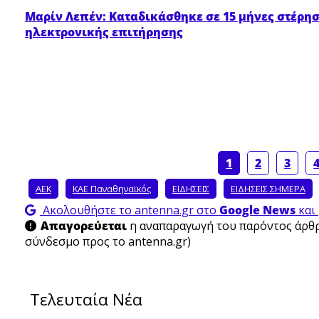
Μαρίν Λεπέν: Καταδικάσθηκε σε 15 μήνες στέρησ
ηλεκτρονικής επιτήρησης
1
2
3
ΑΕΚ
ΚΑΕ Παναθηναϊκός
ΕΙΔΗΣΕΙΣ
ΕΙΔΗΣΕΙΣ ΣΗΜΕΡΑ
Ακολουθήστε το antenna.gr στο
Google News
και 
Απαγορεύεται
η αναπαραγωγή του παρόντος άρθρο
σύνδεσμο προς το antenna.gr)
Τελευταία Νέα