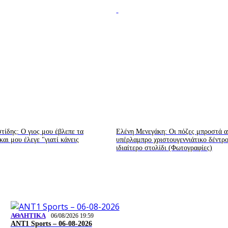
ίδης: Ο γιος μου έβλεπε τα
Ελένη Μενεγάκη: Οι πόζες μπροστά α
αι μου έλεγε "γιατί κάνεις
υπέρλαμπρο χριστουγεννιάτικο δέντρ
ιδιαίτερο στολίδι (Φωτογραφίες)
ΑΘΛΗΤΙΚΑ
06/08/2026 19:59
ΑΝΤ1 Sports – 06-08-2026