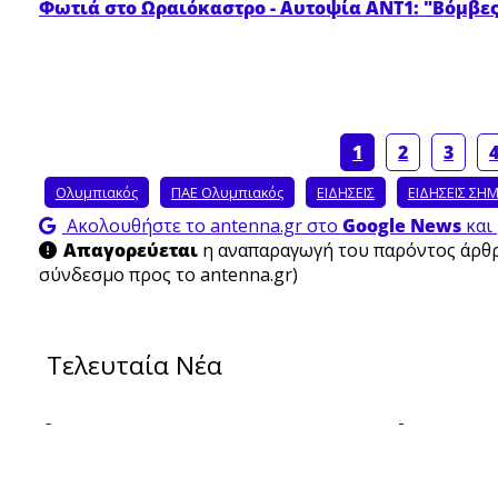
Φωτιά στο Ωραιόκαστρο - Αυτοψία ΑΝΤ1: "Βόμβε
1
2
3
Ολυμπιακός
ΠΑΕ Ολυμπιακός
ΕΙΔΗΣΕΙΣ
ΕΙΔΗΣΕΙΣ ΣΗ
Ακολουθήστε το antenna.gr στο
Google News
και 
Απαγορεύεται
η αναπαραγωγή του παρόντος άρθρο
σύνδεσμο προς το antenna.gr)
Τελευταία Νέα