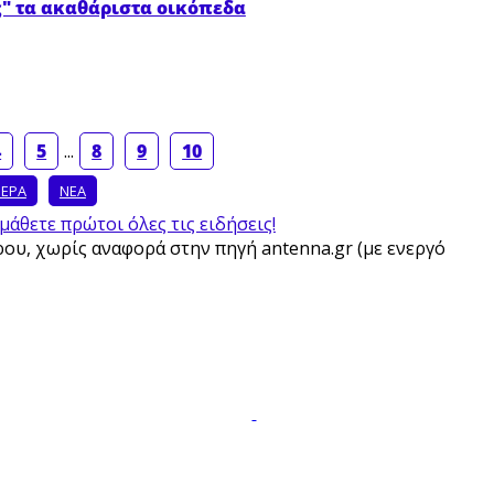
ς" τα ακαθάριστα οικόπεδα
4
5
...
8
9
10
ΜΕΡΑ
ΝΕΑ
μάθετε πρώτοι όλες τις ειδήσεις!
υ, χωρίς αναφορά στην πηγή antenna.gr (με ενεργό