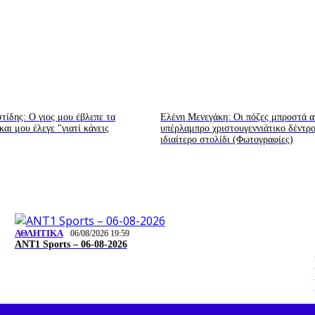
ίδης: Ο γιος μου έβλεπε τα
Ελένη Μενεγάκη: Οι πόζες μπροστά α
αι μου έλεγε "γιατί κάνεις
υπέρλαμπρο χριστουγεννιάτικο δέντρ
ιδιαίτερο στολίδι (Φωτογραφίες)
ΑΘΛΗΤΙΚΑ
06/08/2026 19:59
ΑΝΤ1 Sports – 06-08-2026