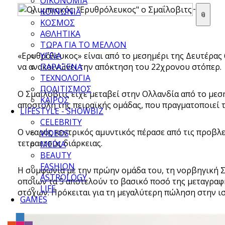
ΟΙΚΟΝΟΜΙΑ
-
ΚΟΙΝΩΝΙΑ
📎
ΚΟΣΜΟΣ
ΑΘΛΗΤΙΚΑ
ΤΩΡΑ ΓΙΑ ΤΟ ΜΕΛΛΟΝ
«Ερυθρόλευκος» είναι από το μεσημέρι της Δευτέρας 6
ΥΓΕΙΑ
να ανακοινώνει την απόκτηση του 22χρονου στόπερ.
ΠΑΡΑΞΕΝΑ
ΤΕΧΝΟΛΟΓΙΑ
ΠΟΛΙΤΙΣΜΟΣ
Ο Σμαΐλοβιτς είχε μεταβεί στην Ολλανδία από το με
ΚΑΙΡΟΣ
αποστολή της πειραϊκής ομάδας, που πραγματοποιεί τ
LIFESTYLE - SHOWBIZ
CELEBRITY
Ο νεαρός κεντρικός αμυντικός πέρασε από τις προβλ
VIDEOS
τετραετούς διάρκειας.
MEDIA
BEAUTY
FASHION
Η συμφωνία με την πρώην ομάδα του, τη νορβηγική Σά
ASTROLOGY
οποίων τα 5 αποτελούν το βασικό ποσό της μεταγραφ
LIFE
στόχων. Πρόκειται για τη μεγαλύτερη πώληση στην ι
GAMES