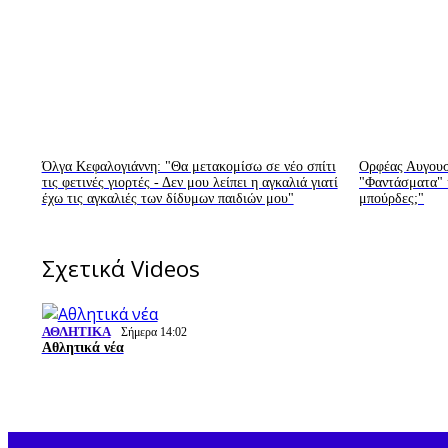
Όλγα Κεφαλογιάννη: "Θα μετακομίσω σε νέο σπίτι
Ορφέας Αυγουστ
τις φετινές γιορτές - Δεν μου λείπει η αγκαλιά γιατί
"Φαντάσματα" κ
έχω τις αγκαλιές των δίδυμων παιδιών μου"
μπούρδες;"
Σχετικά Videos
ΑΘΛΗΤΙΚΑ
Σήμερα 14:02
Αθλητικά νέα