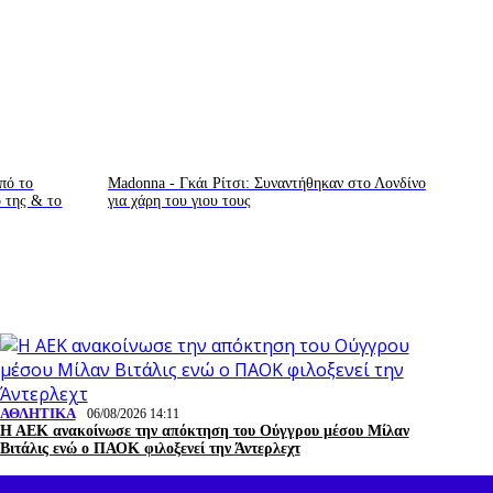
πό το
Madonna - Γκάι Ρίτσι: Συναντήθηκαν στο Λονδίνο
ο της & το
για χάρη του γιου τους
ΑΘΛΗΤΙΚΑ
06/08/2026 14:11
Η ΑΕΚ ανακοίνωσε την απόκτηση του Ούγγρου μέσου Μίλαν
Βιτάλις ενώ ο ΠΑΟΚ φιλοξενεί την Άντερλεχτ