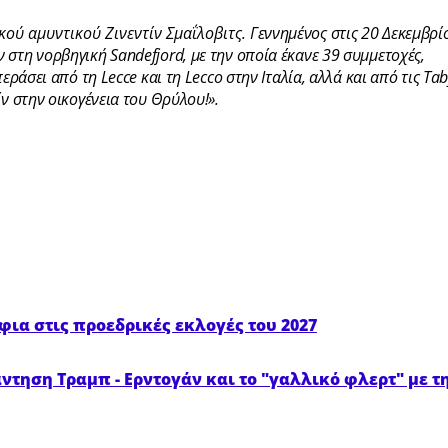
ού αμυντικού Ζινεντίν Σμαΐλοβιτς.
Γεννημένος στις 20 Δεκεμβρί
 στη νορβηγική Sandefjord, με την οποία έκανε 39 συμμετοχές,
εράσει από τη Lecce και τη Lecco στην Ιταλία, αλλά και από τις Tab
ν στην οικογένεια του Θρύλου!».
φια στις προεδρικές εκλογές του 2027
τηση Τραμπ - Ερντογάν και το "γαλλικό φλερτ" με τ