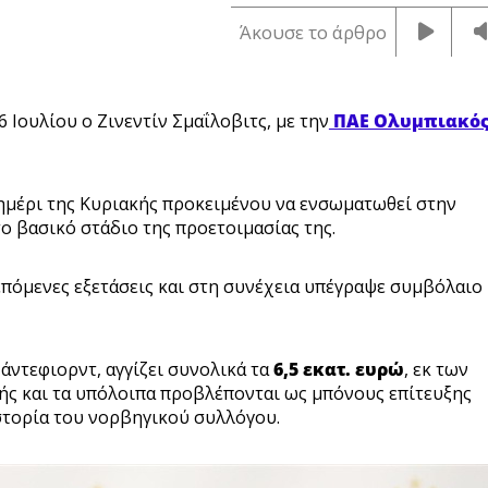
Άκουσε το άρθρο
 Ιουλίου ο Ζινεντίν Σμαΐλοβιτς, με την
ΠΑΕ Ολυμπιακό
σημέρι της Κυριακής προκειμένου να ενσωματωθεί στην
ο βασικό στάδιο της προετοιμασίας της.
επόμενες εξετάσεις και στη συνέχεια υπέγραψε συμβόλαιο
ντεφιορντ, αγγίζει συνολικά τα
6,5 εκατ. ευρώ
, εκ των
ής και τα υπόλοιπα προβλέπονται ως μπόνους επίτευξης
στορία του νορβηγικού συλλόγου.