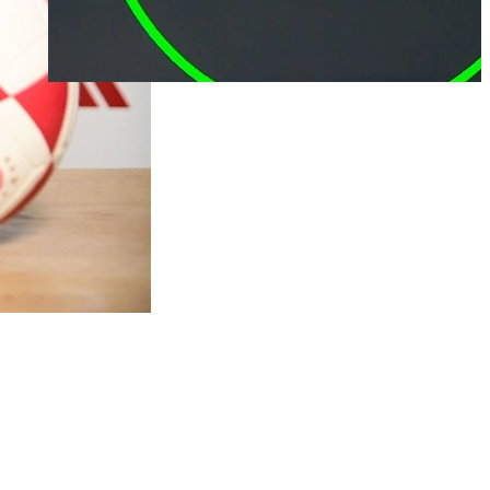
Σητεία: Οριοθετήθηκε η πυρκαγιά στα Αχλάδια -
Παραμένουν οι πυροσβεστικές δυνάμεις
ΣΗΜΕΡΑ 08:42
Εορτολόγιο: Ποιοι γιορτάζουν σήμερα 8
Αυγούστου
ΣΗΜΕΡΑ 08:27
Τι καιρό θα κάνει το Σάββατο
ΣΗΜΕΡΑ 08:14
Λασίθι: Συνεχίζεται η επιχείρηση της
πυροσβεστικής για την κατάσβεση πυρκαγιάς στα
Αχλάδια Σητείας
07/08/2026 23:59
Μέλονι σε Ισπανία: Δεν δεχόμαστε τελεσίγραφα
σε ό,τι αφορά την εθνική μας ασφάλεια
07/08/2026 23:45
Θεσσαλονίκη:Αλλαγές στις λεωφορειακές
γραμμές που θα ισχύσουν με τη λειτουργία της
επέκτασης του Μετρό στην Καλαμαριά
07/08/2026 23:31