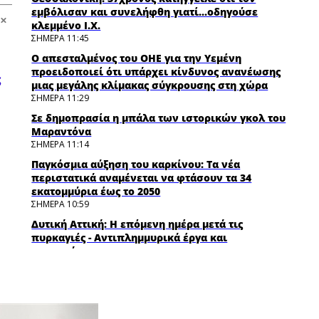
εμβόλισαν και συνελήφθη γιατί...οδηγούσε
κλεμμένο Ι.Χ.
ΣΗΜΕΡΑ 11:45
Ο απεσταλμένος του ΟΗΕ για την Υεμένη
προειδοποιεί ότι υπάρχει κίνδυνος ανανέωσης
ς
μιας μεγάλης κλίμακας σύγκρουσης στη χώρα
ΣΗΜΕΡΑ 11:29
Σε δημοπρασία η μπάλα των ιστορικών γκολ του
Μαραντόνα
ΣΗΜΕΡΑ 11:14
Παγκόσμια αύξηση του καρκίνου: Τα νέα
περιστατικά αναμένεται να φτάσουν τα 34
εκατομμύρια έως το 2050
ΣΗΜΕΡΑ 10:59
Δυτική Αττική: Η επόμενη ημέρα μετά τις
πυρκαγιές - Αντιπλημμυρικά έργα και
αποκατάσταση
ΣΗΜΕΡΑ 10:45
Φωτιά σε ακατοίκητο κτήριο στην
Κουμουνδούρου - Απεγκλωβίστηκε ένα άτομο
ΣΗΜΕΡΑ 10:33