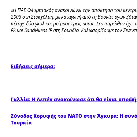
«Η ΠΑΕ Ολυμπιακός ανακοινώνει την απόκτηση του κεντρικ
2003 στη Στοκχόλμη, με καταγωγή από τη Βοσνία, αγωνιζόταν
πέτυχε δύο γκολ και μοίρασε τρεις ασίστ.
Στο παρελθόν έχει π
FK και Sandvikens IF στη Σουηδία.
Καλωσορίζουμε τον Ζινεντί
Ειδήσεις σήμερα:
Γαλλία: Η Λεπέν ανακοίνωσε ότι θα είναι υποψή
Σύνοδος Κορυφής του ΝΑΤΟ στην Άγκυρα: Η συνάν
Τουρκία