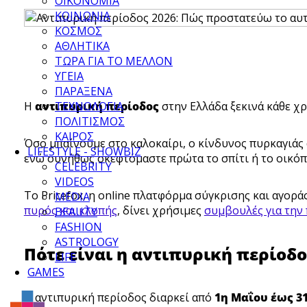
ΟΙΚΟΝΟΜΙΑ
ΚΟΙΝΩΝΙΑ
ΚΟΣΜΟΣ
ΑΘΛΗΤΙΚΑ
ΤΩΡΑ ΓΙΑ ΤΟ ΜΕΛΛΟΝ
ΥΓΕΙΑ
ΠΑΡΑΞΕΝΑ
Η
αντιπυρική περίοδος
στην Ελλάδα ξεκινά κάθε χ
ΤΕΧΝΟΛΟΓΙΑ
ΠΟΛΙΤΙΣΜΟΣ
ΚΑΙΡΟΣ
Όσο μπαίνουμε στο καλοκαίρι, ο κίνδυνος πυρκαγιάς 
LIFESTYLE - SHOWBIZ
ενώ συνήθως σκεφτόμαστε πρώτα το σπίτι ή το οικόπε
CELEBRITY
VIDEOS
Το Pricefox, η online πλατφόρμα σύγκρισης και αγορ
MEDIA
πυρός και κλοπής
, δίνει χρήσιμες
συμβουλές για την 
BEAUTY
FASHION
ASTROLOGY
Πότε είναι η αντιπυρική περίοδο
LIFE
GAMES
Η αντιπυρική περίοδος διαρκεί από
1η Μαΐου έως 3