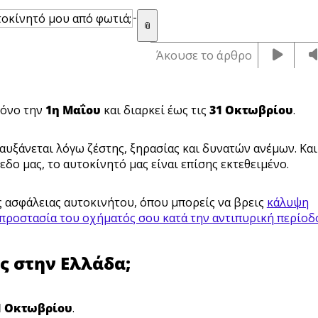
-
📎
Άκουσε το άρθρο
ρόνο την
1η Μαΐου
και διαρκεί έως τις
31 Οκτωβρίου
.
αυξάνεται λόγω ζέστης, ξηρασίας και δυνατών ανέμων. Και
δο μας, το αυτοκίνητό μας είναι επίσης εκτεθειμένο.
άς ασφάλειας αυτοκινήτου, όπου μπορείς να βρεις
κάλυψη
προστασία του οχήματός σου κατά την αντιπυρική περίοδ
ς στην Ελλάδα;
1 Οκτωβρίου
.