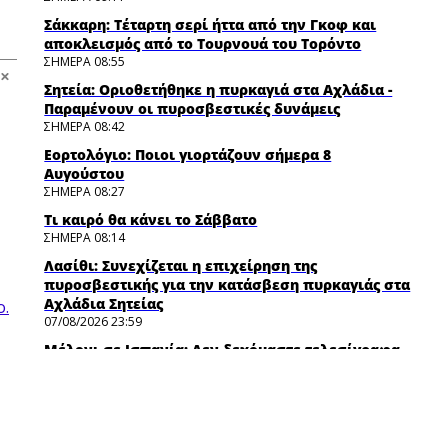
Σάκκαρη: Τέταρτη σερί ήττα από την Γκοφ και
αποκλεισμός από το Τουρνουά του Τορόντο
ΣΗΜΕΡΑ 08:55
Σητεία: Οριοθετήθηκε η πυρκαγιά στα Αχλάδια -
Παραμένουν οι πυροσβεστικές δυνάμεις
ΣΗΜΕΡΑ 08:42
Εορτολόγιο: Ποιοι γιορτάζουν σήμερα 8
Αυγούστου
ΣΗΜΕΡΑ 08:27
Τι καιρό θα κάνει το Σάββατο
ΣΗΜΕΡΑ 08:14
Λασίθι: Συνεχίζεται η επιχείρηση της
πυροσβεστικής για την κατάσβεση πυρκαγιάς στα
Αχλάδια Σητείας
ο.
07/08/2026 23:59
Μέλονι σε Ισπανία: Δεν δεχόμαστε τελεσίγραφα
σε ό,τι αφορά την εθνική μας ασφάλεια
07/08/2026 23:45
Θεσσαλονίκη:Αλλαγές στις λεωφορειακές
γραμμές που θα ισχύσουν με τη λειτουργία της